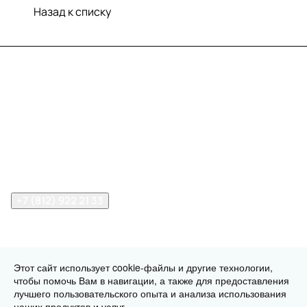
Назад к списку
Меню
Компания
Информация
Помощь
Контакты
+7 (812) 922 21 33
info@print-logo.ru
Этот сайт использует cookie-файлы и другие технологии,
чтобы помочь Вам в навигации, а также для предоставления
© 2026 print-logo.ru
Конфиденциальность
Оферта
лучшего пользовательского опыта и анализа использования
Разработано в
наших продуктов и услуг.