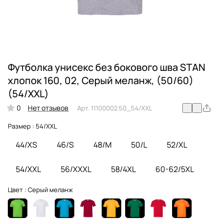
Футболка унисекс без бокового шва STAN
хлопок 160, 02, Серый меланж, (50/60)
(54/XXL)
0
Нет отзывов
Арт.
11100002.50_54/XXL
Размер :
54/XXL
44/XS
46/S
48/M
50/L
52/XL
54/XXL
56/XXXL
58/4XL
60-62/5XL
Цвет :
Серый меланж