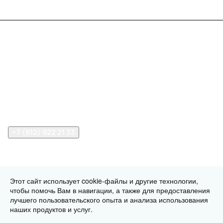
Меню
Компания
Информация
Помощь
Контакты
+7 (812) 922 21 33
info@print-logo.ru
Этот сайт использует cookie-файлы и другие технологии,
чтобы помочь Вам в навигации, а также для предоставления
© 2026 print-logo.ru
Конфиденциальность
Оферта
лучшего пользовательского опыта и анализа использования
Разработано в
наших продуктов и услуг.