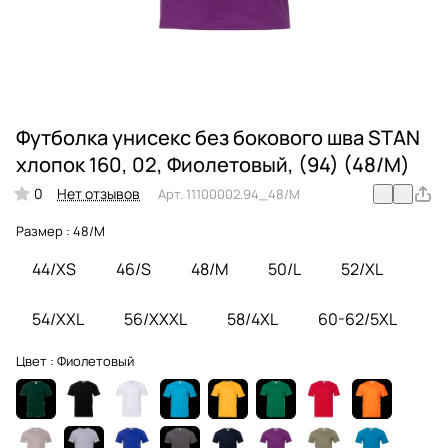
Футболка унисекс без бокового шва STAN
хлопок 160, 02, Фиолетовый, (94) (48/M)
0
Нет отзывов
Арт.
11100002.94_48/M
Размер :
48/M
44/XS
46/S
48/M
50/L
52/XL
54/XXL
56/XXXL
58/4XL
60-62/5XL
Цвет :
Фиолетовый