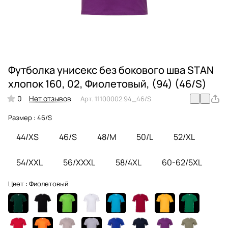
Футболка унисекс без бокового шва STAN
хлопок 160, 02, Фиолетовый, (94) (46/S)
0
Нет отзывов
Арт.
11100002.94_46/S
Размер :
46/S
44/XS
46/S
48/M
50/L
52/XL
54/XXL
56/XXXL
58/4XL
60-62/5XL
Цвет :
Фиолетовый