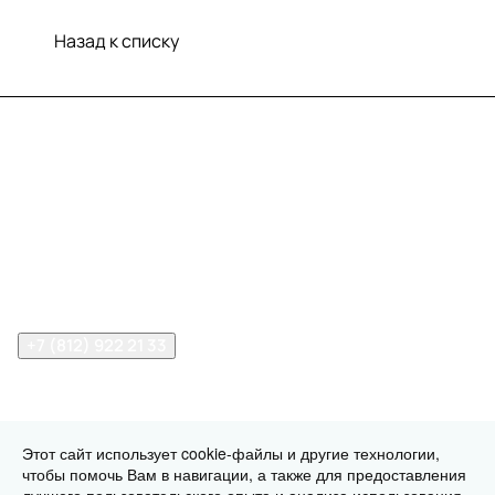
Назад к списку
Меню
Компания
Информация
Помощь
Контакты
+7 (812) 922 21 33
info@print-logo.ru
Этот сайт использует cookie-файлы и другие технологии,
чтобы помочь Вам в навигации, а также для предоставления
© 2026 print-logo.ru
Конфиденциальность
Оферта