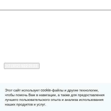
Меню
Компания
Информация
Помощь
Контакты
+7 (812) 922 21 33
info@print-logo.ru
Этот сайт использует cookie-файлы и другие технологии,
чтобы помочь Вам в навигации, а также для предоставления
© 2026 print-logo.ru
Конфиденциальность
Оферта
лучшего пользовательского опыта и анализа использования
Разработано в
наших продуктов и услуг.