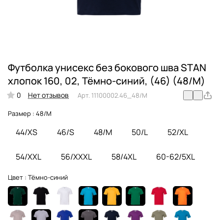
Футболка унисекс без бокового шва STAN
хлопок 160, 02, Тёмно-синий, (46) (48/M)
0
Нет отзывов
Арт.
11100002.46_48/M
Размер :
48/M
44/XS
46/S
48/M
50/L
52/XL
54/XXL
56/XXXL
58/4XL
60-62/5XL
Цвет :
Тёмно-синий