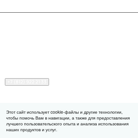
Меню
Компания
Информация
Помощь
Контакты
+7 (812) 922 21 33
info@print-logo.ru
Этот сайт использует cookie-файлы и другие технологии,
чтобы помочь Вам в навигации, а также для предоставления
© 2026 print-logo.ru
Конфиденциальность
Оферта
лучшего пользовательского опыта и анализа использования
Разработано в
наших продуктов и услуг.