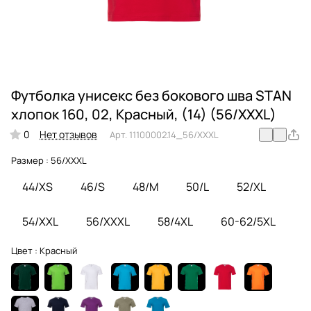
Футболка унисекс без бокового шва STAN
хлопок 160, 02, Красный, (14) (56/XXXL)
0
Нет отзывов
Арт.
11100002.14_56/XXXL
Размер :
56/XXXL
44/XS
46/S
48/M
50/L
52/XL
54/XXL
56/XXXL
58/4XL
60-62/5XL
Цвет :
Красный