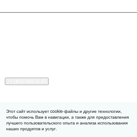
Меню
Компания
Информация
Помощь
Контакты
+7 (812) 922 21 33
info@print-logo.ru
Этот сайт использует cookie-файлы и другие технологии,
чтобы помочь Вам в навигации, а также для предоставления
© 2026 print-logo.ru
Конфиденциальность
Оферта
лучшего пользовательского опыта и анализа использования
Разработано в
наших продуктов и услуг.