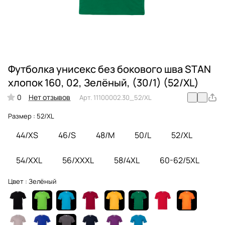
Футболка унисекс без бокового шва STAN
хлопок 160, 02, Зелёный, (30/1) (52/XL)
0
Нет отзывов
Арт.
11100002.30_52/XL
Размер :
52/XL
44/XS
46/S
48/M
50/L
52/XL
54/XXL
56/XXXL
58/4XL
60-62/5XL
Цвет :
Зелёный