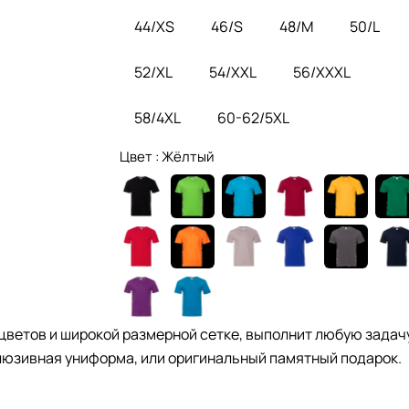
44/XS
46/S
48/M
50/L
52/XL
54/XXL
56/XXXL
58/4XL
60-62/5XL
Цвет :
Жёлтый
цветов и широкой размерной сетке, выполнит любую задачу
юзивная униформа, или оригинальный памятный подарок.