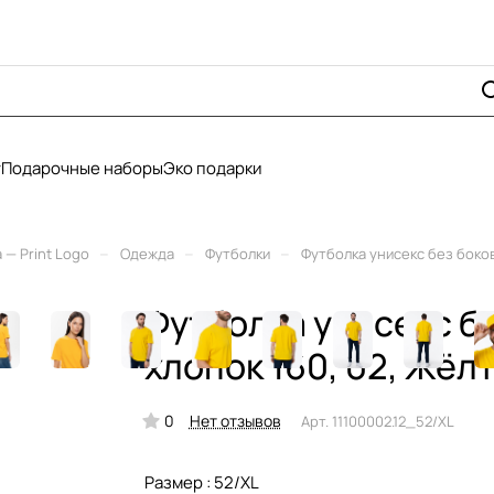
у
Подарочные наборы
Эко подарки
–
–
–
— Print Logo
Одежда
Футболки
Футболка унисекс без боков
Футболка унисекс б
хлопок 160, 02, Жёлт
0
Нет отзывов
Арт.
11100002.12_52/XL
Размер :
52/XL