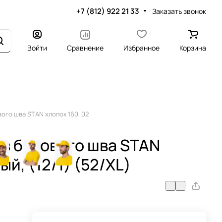
+7 (812) 922 21 33
Заказать звонок
Войти
Сравнение
Избранное
Корзина
ого шва STAN хлопок 160, 02
ез бокового шва STAN
ый, (12/1) (52/XL)