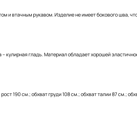
том и втачным рукавом. Изделие не имеет бокового шва, ч
а – кулирная гладь. Материал обладает хорошей эластично
ст 190 см.; обхват груди 108 см.; обхват талии 87 см.; обх