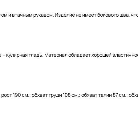
том и втачным рукавом. Изделие не имеет бокового шва, ч
а – кулирная гладь. Материал обладает хорошей эластично
ст 190 см.; обхват груди 108 см.; обхват талии 87 см.; обх