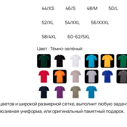
44/XS
46/S
48/M
50/L
52/XL
54/XXL
56/XXXL
58/4XL
60-62/5XL
Цвет :
Тёмно-зелёный
цветов и широкой размерной сетке, выполнит любую задачу
юзивная униформа, или оригинальный памятный подарок.