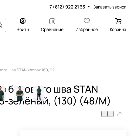
+7 (812) 922 21 33
Заказать звонок
Войти
Сравнение
Избранное
Корзина
ого шва STAN хлопок 160, 02
ез бокового шва STAN
но-зелёный, (130) (48/M)