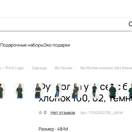
у
Подарочные наборы
Эко подарки
–
–
–
— Print Logo
Одежда
Футболки
Футболка унисекс без боков
Футболка унисекс б
хлопок 160, 02, Тём
0
Нет отзывов
Арт.
11100002.130_48/M
Размер :
48/M